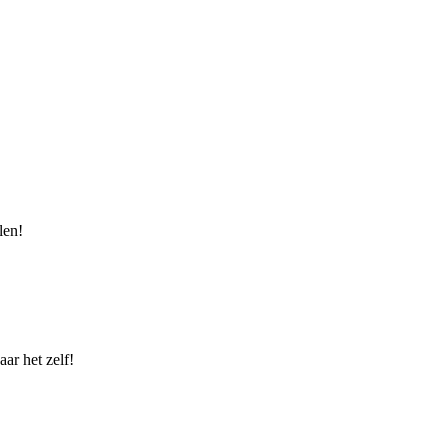
len!
ar het zelf!