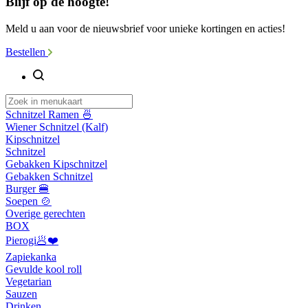
Blijf op de hoogte!
Meld u aan voor de nieuwsbrief voor unieke kortingen en acties!
Bestellen
Schnitzel Ramen 🍜
Wiener Schnitzel (Kalf)
Kipschnitzel
Schnitzel
Gebakken Kipschnitzel
Gebakken Schnitzel
Burger 🍔
Soepen 🍲
Overige gerechten
BOX
Pierogi🥟❤️
Zapiekanka
Gevulde kool roll
Vegetarian
Sauzen
Drinken