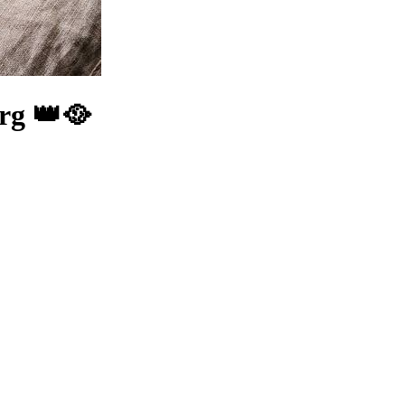
urg 👑🥘