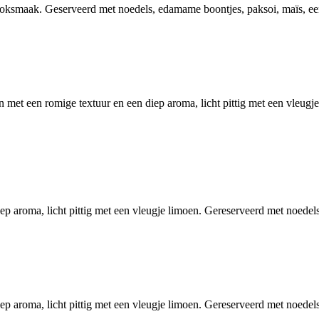
flooksmaak. Geserveerd met noedels, edamame boontjes, paksoi, maïs, e
n met een romige textuur en een diep aroma, licht pittig met een vleug
iep aroma, licht pittig met een vleugje limoen. Gereserveerd met noede
iep aroma, licht pittig met een vleugje limoen. Gereserveerd met noede